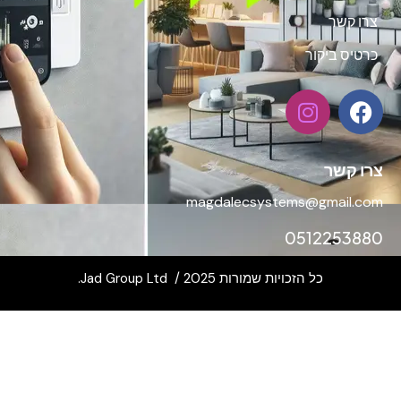
רו קשר
רטיס ביקור
ו קשר
magdalecsystems@gmail.c
051225388
כל הזכויות שמורות 2025 /
Jad Group Ltd.